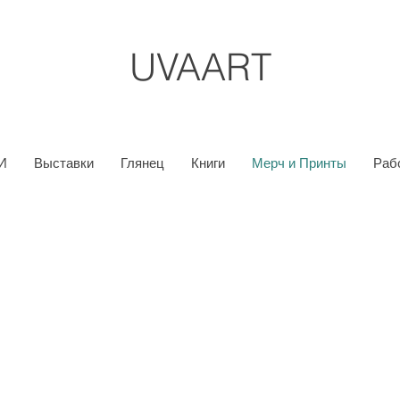
UVAART
И
Выставки
Глянец
Книги
Мерч и Принты
Раб